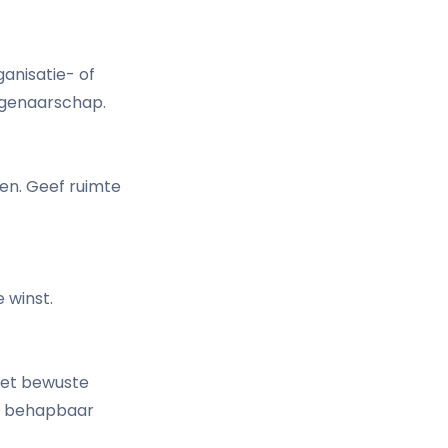
ganisatie- of
igenaarschap.
en. Geef ruimte
 winst.
 met bewuste
en behapbaar