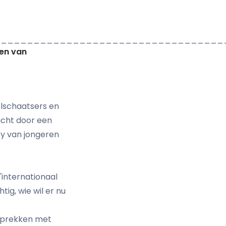
___________________________________
men van
lschaatsers en
dacht door een
ty van jongeren
internationaal
tig, wie wil er nu
esprekken met