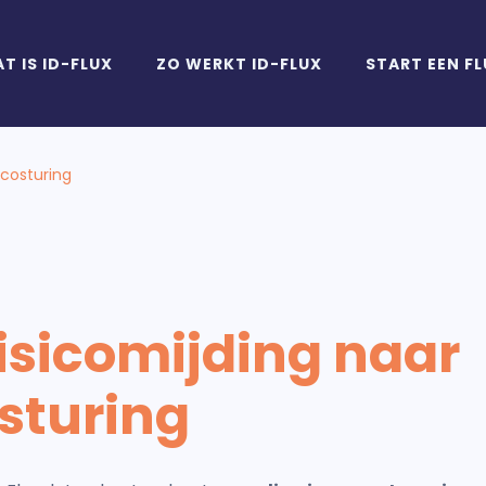
T IS ID-FLUX
ZO WERKT ID-FLUX
START EEN F
icosturing
isicomijding naar
osturing