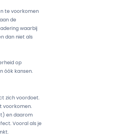
ten te voorkomen
 aan de
enadering waarbij
n dan niet als
kerheid op
ijn óók kansen.
ct zich voordoet.
ilt voorkomen.
iet) en daarom
fect. Vooral als je
nkt.