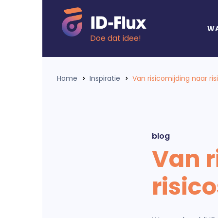
WA
Doe dat idee!
Home
Inspiratie
Van risicomijding naar ris
blog
Van r
risic