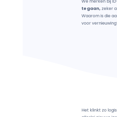
We merken bij ID
te gaan,
zeker a
Waarom is die aar
voor vernieuwin
Het klinkt zo lo