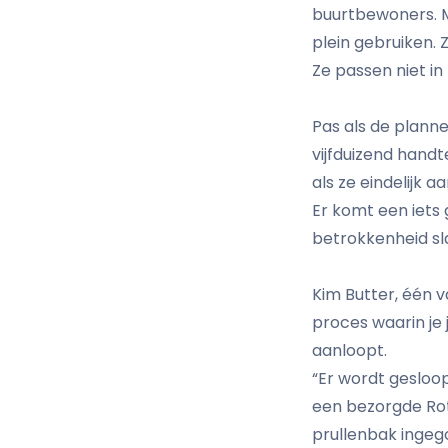
buurtbewoners. M
plein gebruiken. 
Ze passen niet i
Pas als de plannen
vijfduizend hand
als ze eindelijk a
Er komt een iets
betrokkenheid sla
Kim Butter, één v
proces waarin je 
aanloopt.
“Er wordt gesloop
een bezorgde Ro
prullenbak ingeg