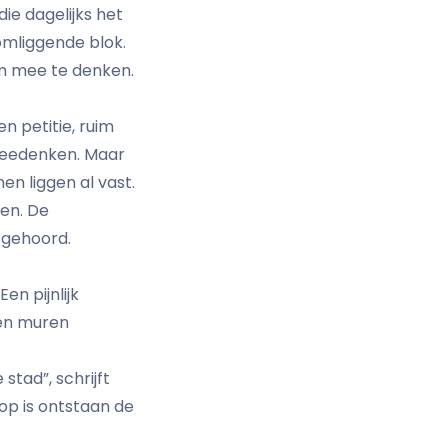
e dagelijks het
omliggende blok.
om mee te denken.
en petitie, ruim
 meedenken. Maar
nen liggen al vast.
en. De
 gehoord.
en pijnlijk
gen muren
stad”, schrijft
p is ontstaan de