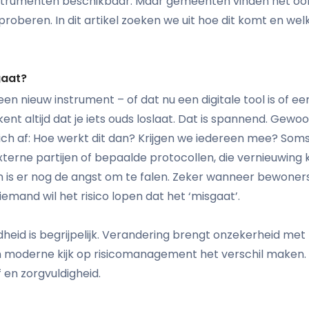
instrumenten beschikbaar. Maar gemeenten vinden het 
e proberen. In dit artikel zoeken we uit hoe dit komt en we
gaat?
n nieuw instrument – of dat nu een digitale tool is of e
ent altijd dat je iets ouds loslaat. Dat is spannend. Gewoo
ch af: Hoe werkt dit dan? Krijgen we iedereen mee? Soms 
terne partijen of bepaalde protocollen, die vernieuwing
n is er nog de angst om te falen. Zeker wanneer bewoners
Niemand wil het risico lopen dat het ‘misgaat’.
heid is begrijpelijk. Verandering brengt onzekerheid met
en moderne kijk op risicomanagement het verschil maken.
 en zorgvuldigheid.