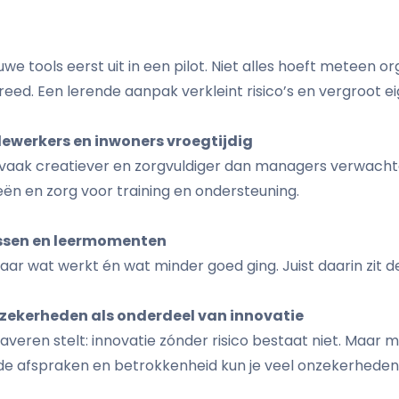
we tools eerst uit in een pilot. Niet alles hoeft meteen or
ed. Een lerende aanpak verkleint risico’s en vergroot e
ewerkers en inwoners vroegtijdig
 vaak creatiever en zorgvuldiger dan managers verwacht
ën en zorg voor training en ondersteuning.
ssen en leermomenten
ar wat werkt én wat minder goed ging. Juist daarin zit de
ekerheden als onderdeel van innovatie
averen stelt: innovatie zónder risico bestaat niet. Maar
de afspraken en betrokkenheid kun je veel onzekerhed