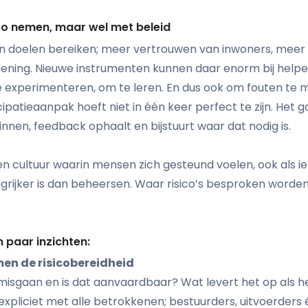
ico nemen, maar wel met beleid
n doelen bereiken; meer vertrouwen van inwoners, meer
lening. Nieuwe instrumenten kunnen daar enorm bij helpen
te experimenteren, om te leren. En dus ook om fouten te
ipatieaanpak hoeft niet in één keer perfect te zijn. Het 
ginnen, feedback ophaalt en bijstuurt waar dat nodig is.
 cultuur waarin mensen zich gesteund voelen, ook als iets
grijker is dan beheersen. Waar risico’s besproken worden
 paar inzichten:
en de risicobereidheid
misgaan en is dat aanvaardbaar? Wat levert het op als h
expliciet met alle betrokkenen; bestuurders, uitvoerders 