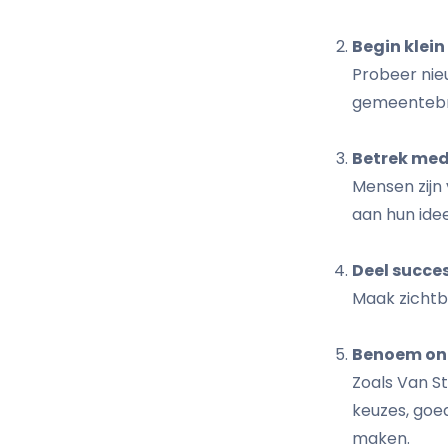
Begin klein
Probeer nieu
gemeentebre
Betrek med
Mensen zijn
aan hun idee
Deel succe
Maak zichtba
Benoem onz
Zoals Van St
keuzes, goe
maken.