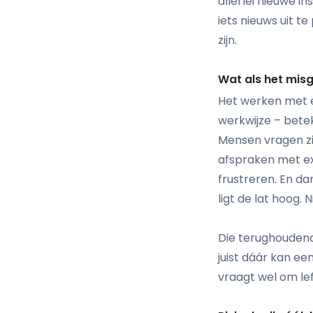
allerlei nieuwe 
iets nieuws uit t
zijn.
Wat als het mis
Het werken met ee
werkwijze – betek
Mensen vragen zi
afspraken met ex
frustreren. En da
ligt de lat hoog. 
Die terughoudend
juist dáár kan e
vraagt wel om lef