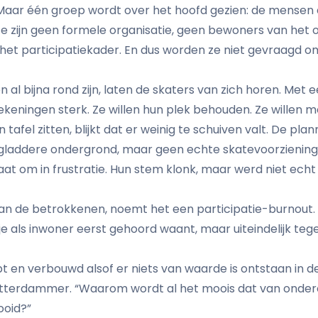
aar één groep wordt over het hoofd gezien: de mensen di
Ze zijn geen formele organisatie, geen bewoners van het 
n het participatiekader. En dus worden ze niet gevraagd 
 al bijna rond zijn, laten de skaters van zich horen. Met e
tekeningen sterk. Ze willen hun plek behouden. Ze willen
an tafel zitten, blijkt dat er weinig te schuiven valt. De plan
 gladdere ondergrond, maar geen echte skatevoorziening
at om in frustratie. Hun stem klonk, maar werd niet echt
an de betrokkenen, noemt het een participatie-burnout. E
je als inwoner eerst gehoord waant, maar uiteindelijk te
t en verbouwd alsof er niets van waarde is ontstaan in de 
tterdammer. “Waarom wordt al het moois dat van ondero
ooid?”