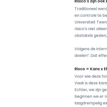
Risico's zijn óók
Traditioneel wer
en controle te be
Universiteit Twen
risico’s niet all
obstakels gezien,
Volgens de intern
doelen”. Dat effec
Risco = Kans x E
Voor wie deze for
Vaak is deze kans
Echter, we zijn g
beginnen we er nie
laagdrempelig exp