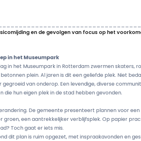
__________________________________
isicomijding en de gevolgen van focus op het voorko
oep in het Museumpark
ag in het Museumpark in Rotterdam zwermen skaters, ro
betonnen plein. Al jaren is dit een geliefde plek. Niet be
r gegroeid van onderop. Een levendige, diverse communi
en die hun eigen plek in de stad hebben gevonden.
erandering. De gemeente presenteert plannen voor een '
r groen, een aantrekkelijker verblijfsplek. Op papier prach
ad? Toch gaat er iets mis.
rond dit plan is ruim opgezet, met inspraakavonden en g