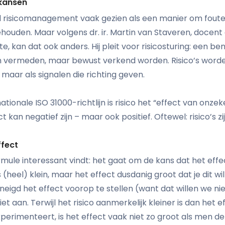
 kansen
d risicomanagement vaak gezien als een manier om fou
houden. Maar volgens dr. ir. Martin van Staveren, docent
te, kan dat ook anders. Hij pleit voor risicosturing: een b
een vermeden, maar bewust verkend worden. Risico’s worde
 maar als signalen die richting geven.
ationale ISO 31000-richtlijn is risico het “effect van onze
t kan negatief zijn – maar ook positief. Oftewel: risico’s z
ffect
mule interessant vindt: het gaat om de kans dat het effe
 (heel) klein, maar het effect dusdanig groot dat je dit w
eneigd het effect voorop te stellen (want dat willen we n
t aan. Terwijl het risico aanmerkelijk kleiner is dan het ef
erimenteert, is het effect vaak niet zo groot als men de